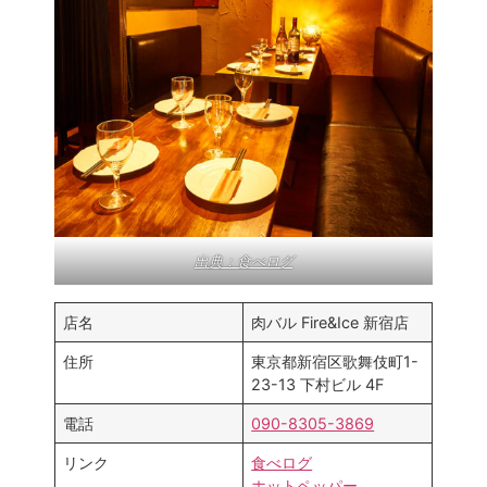
出典：食べログ
店名
肉バル Fire&Ice 新宿店
住所
東京都新宿区歌舞伎町1-
23-13 下村ビル 4F
電話
090-8305-3869
リンク
食べログ
ホットペッパー