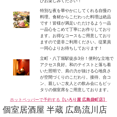
ひお楽しみください！
特別な夜を華やかにしてくれる自慢の
料理。食材からこだわった料理は絶品
です！皆様が満足いただけるよう一品
一品心をこめて丁寧にお作りしており
ます。お得なコースもご用意しており
ますので是非ご利用ください。従業員
一同心よりお待ちしております！
立町・八丁堀駅徒歩3分！便利な立地で
アクセス良好。和のテイストと落ち着
いた照明で、肩の力が抜ける心地良さ
が空間づくりのこだわり。接待、合コ
ン、親しいご友人との飲み会にもピッ
タリの個室席をご用意しております。
ホットペッパーで予約する【
いろり屋 広島袋町店
】
個室居酒屋 半蔵 広島流川店