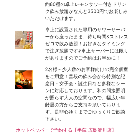
約80種の卓上レモンサワー付きドリン
ク飲み放題がなんと3500円でお楽しみ
いただけます。
卓上に設置された専用のサワーサーバ
ーから座ったまま、待ち時間&ストレス
ゼロで飲み放題！お好きなタイミング
で注ぎ放題です♪卓上サーバーには限り
がありますのでご予約はお早めに！
2名様～少人数のお客様向けの完全個室
をご用意！普段の飲み会から特別な記
念日・女子会・誕生日など多様なシー
ンに対応しております。和の間接照明
が照らす大人の空間なので、幅広い年
齢層の方からご支持を頂いておりま
す。是非心ゆくまでごゆっくりご歓談
下さい。
ホットペッパーで予約する【半蔵 広島流川店】