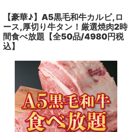
【豪華♪】A5黒毛和牛カルビ,ロ
ース,厚切り牛タン！厳選焼肉2時
間食べ放題【全50品/4980円税
込】